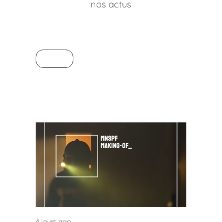
nos actus
Toutes
Bouche B ( 20 )
Non classé ( 8 )
Projets ( 77 )
Workshop ( 21 )
4 jours ago