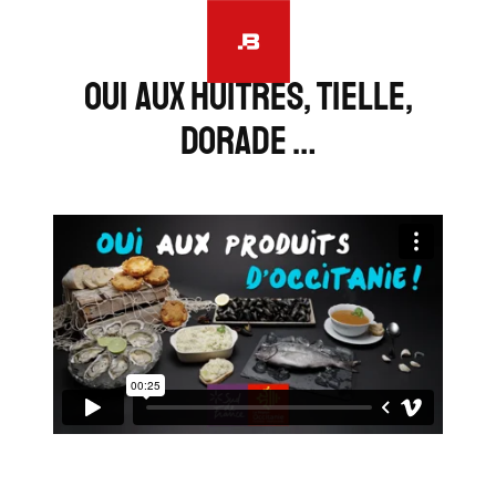
Aller
au
contenu
OUI aux Huitres, tielle,
dorade …