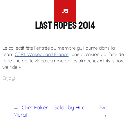
Aller
au
contenu
Last ropes 2014
Le collectif fête l’entrée du membre guillaume dans la
team
CTRL Wakeboard France
, une occasion parfaite de
faire une petite vidéo comme on les aimechez « this is how
we ride »
Enjoy!!!
←
Chet Faker – Gold- by Hiro
Two
Jour
Nuit
Murai
→